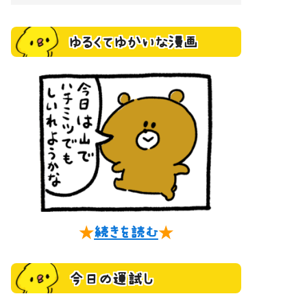
ゆるくてゆかいな漫画
★
続きを読む
★
今日の運試し