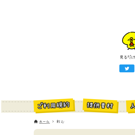
見るだ
ご利用規約
提供素材
ホーム
飲む