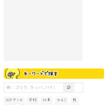
キーワードで探す
GIFアニメ
学校
仕事
ひよこ
熊