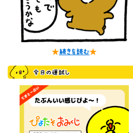
★
続きを読む
★
今日の運試し