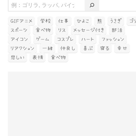
GIFアニメ
学校
仕事
ひよこ
熊
うさぎ
ゴ
スポーツ
食べ物
リス
メッセージ付き
部活
アイコン
ゲーム
コスプレ
ハート
ファッション
リアクション
一緒
仲良し
喜ぶ
寝る
幸せ
悲しい
表情
食べ物