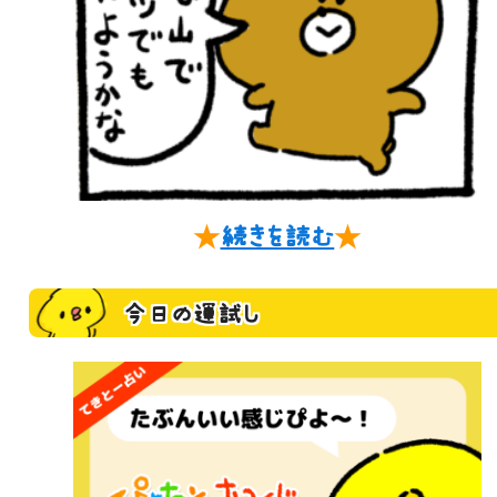
★
続きを読む
★
今日の運試し