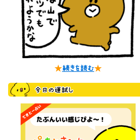
★
続きを読む
★
今日の運試し