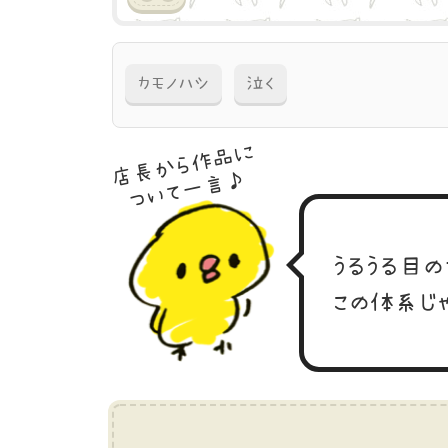
カモノハシ
泣く
店長から作品に
ついて一言♪
うるうる目の
この体系じ