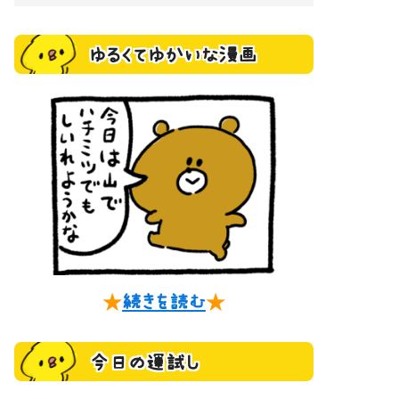
ゆるくてゆかいな漫画
★
続きを読む
★
今日の運試し