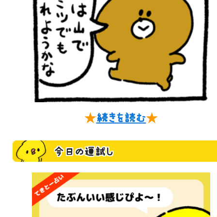
★
続きを読む
★
今日の運試し