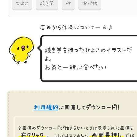
ひよこ
焼き芋
秋
食べ物
店長から作品に
ついて一言♪
焼き芋を持ったひよこのイラストだ
よ。
お茶と一緒に食べたい
利用規約
に同意してダウンロード!!
※画像のダウンロードが始まらないときは表示された画像を
右クリック
画面長押し
、 もしくはスマホなら
で保