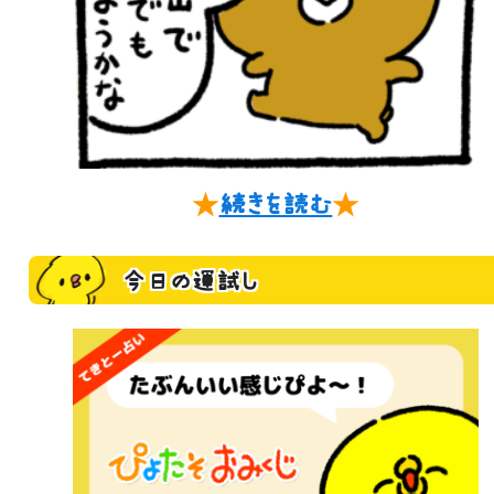
★
続きを読む
★
今日の運試し