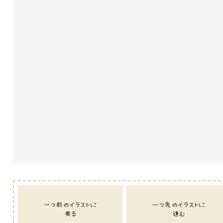
一つ前のイラストに
一つ先のイラストに
戻る
進む