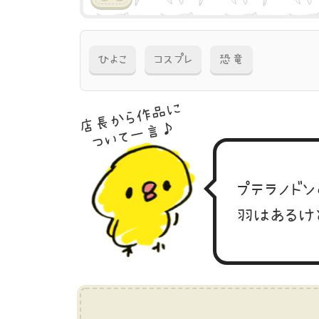
ひよこ
コスプレ
恐竜
店長から作品に
ついて一言♪
プテラノドン
羽はあるけ