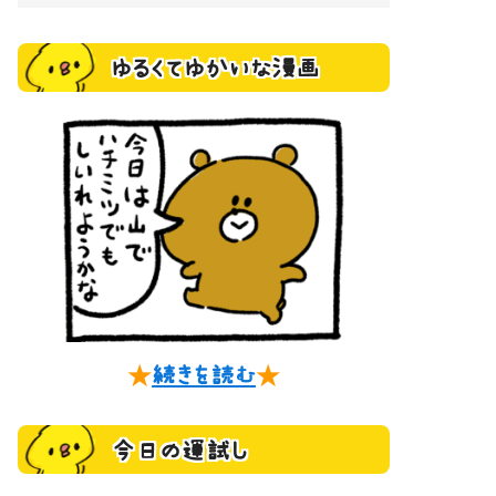
ゆるくてゆかいな漫画
★
続きを読む
★
今日の運試し