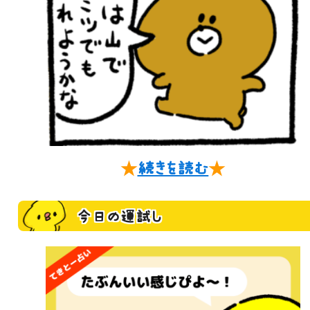
★
続きを読む
★
今日の運試し