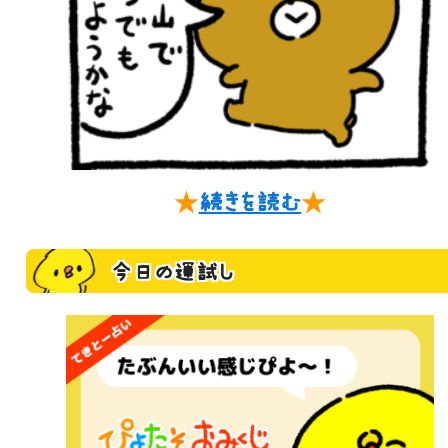
★
続きを読む
★
今日の運試し