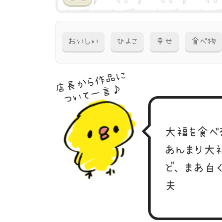
おいしい
ひよこ
幸せ
食べ物
店長から作品に
ついて一言♪
大福を食べ
あんまり大
ど、まあ白
夫