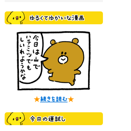
ゆるくてゆかいな漫画
★
続きを読む
★
今日の運試し