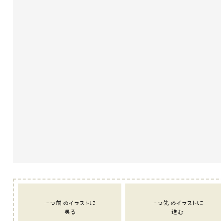
一つ前のイラストに
一つ先のイラストに
戻る
進む