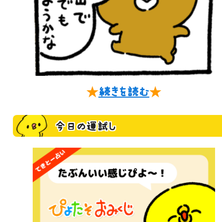
★
続きを読む
★
今日の運試し