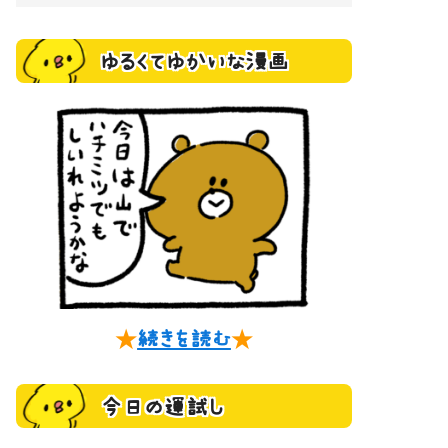
ゆるくてゆかいな漫画
★
続きを読む
★
今日の運試し