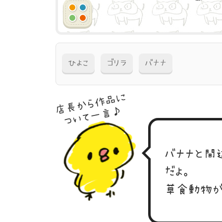
ひよこ
ゴリラ
バナナ
店長から作品に
ついて一言♪
バナナと間
だよ。
草食動物が