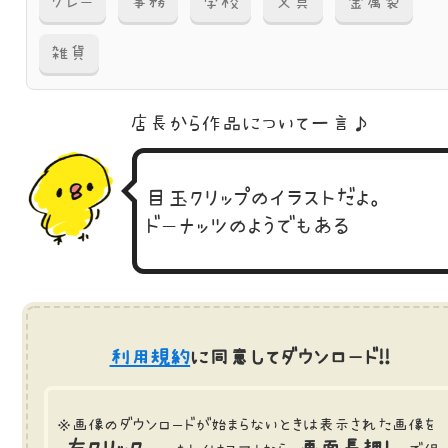
グレー
事務
学校
文具
金属製
雑貨
店長から作品に
ついて一言♪
目玉クリップのイラストだよ。
ドーナッツのようでもある
利用規約
に同意してダウンロード!!
※画像のダウンロードが始まらないときは表示された画像を
右クリック
画面長押し