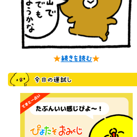
★
続きを読む
★
今日の運試し