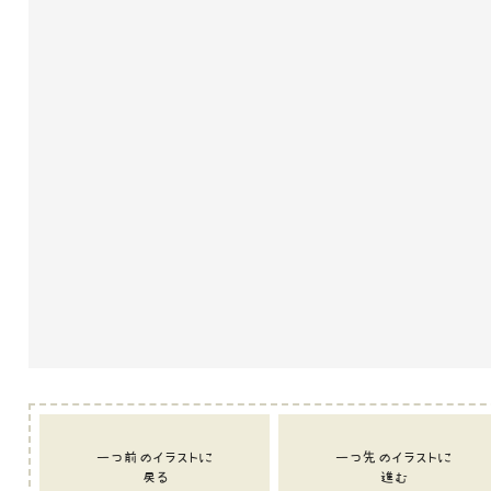
一つ前のイラストに
一つ先のイラストに
戻る
進む