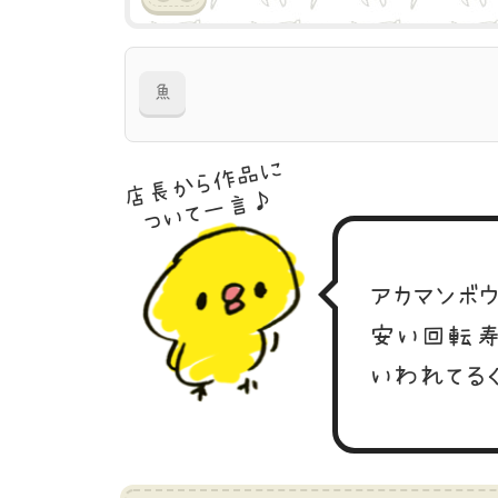
魚
店長から作品に
ついて一言♪
アカマンボ
安い回転寿
いわれてる