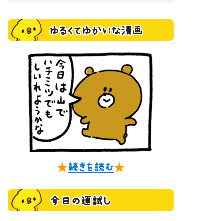
ゆるくてゆかいな漫画
★
続きを読む
★
今日の運試し