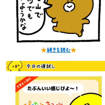
★
続きを読む
★
今日の運試し