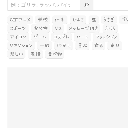
GIFアニメ
学校
仕事
ひよこ
熊
うさぎ
ゴ
スポーツ
食べ物
リス
メッセージ付き
部活
アイコン
ゲーム
コスプレ
ハート
ファッション
リアクション
一緒
仲良し
喜ぶ
寝る
幸せ
悲しい
表情
食べ物