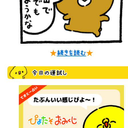
★
続きを読む
★
今日の運試し