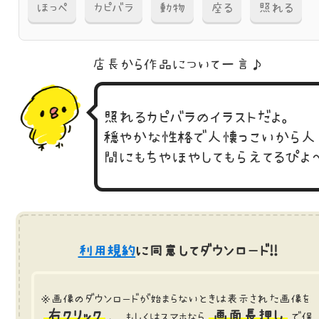
ほっぺ
カピバラ
動物
座る
照れる
店長から作品に
ついて一言♪
照れるカピバラのイラストだよ。
穏やかな性格で人懐っこいから人
間にもちやほやしてもらえてるぴよ
利用規約
に同意してダウンロード!!
※画像のダウンロードが始まらないときは表示された画像を
右クリック
画面長押し
、 もしくはスマホなら
で保