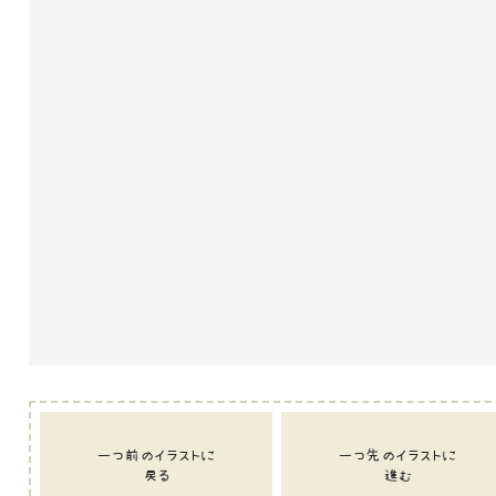
一つ前のイラストに
一つ先のイラストに
戻る
進む