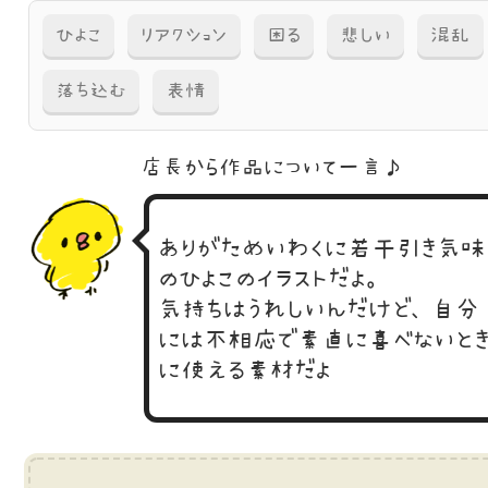
ひよこ
リアクション
困る
悲しい
混乱
落ち込む
表情
店長から作品に
ついて一言♪
ありがためいわくに若干引き気味
のひよこのイラストだよ。
気持ちはうれしいんだけど、自分
には不相応で素直に喜べないと
に使える素材だよ