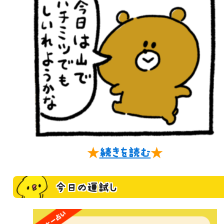
★
続きを読む
★
今日の運試し