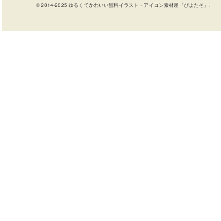
© 2014-2025 ゆるくてかわいい無料イラスト・アイコン素材屋「ぴよたそ」.