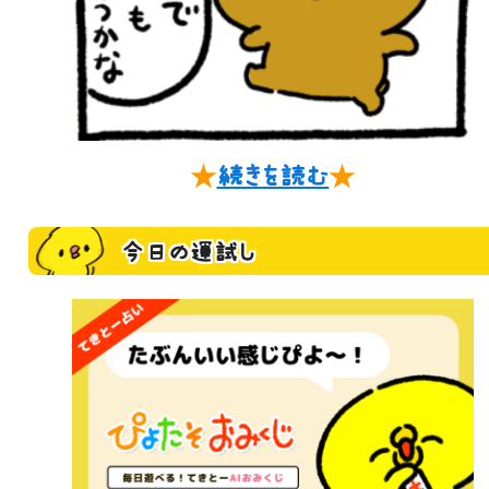
★
続きを読む
★
今日の運試し