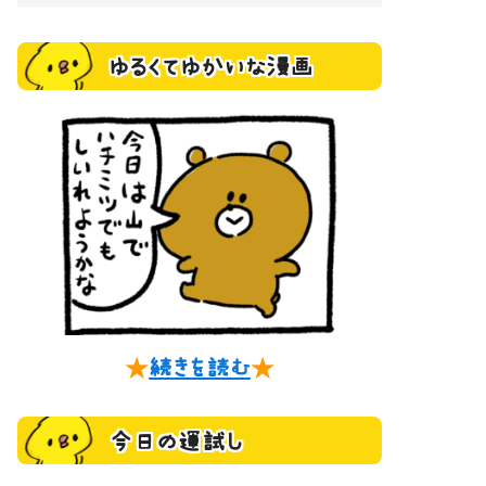
ゆるくてゆかいな漫画
★
続きを読む
★
今日の運試し