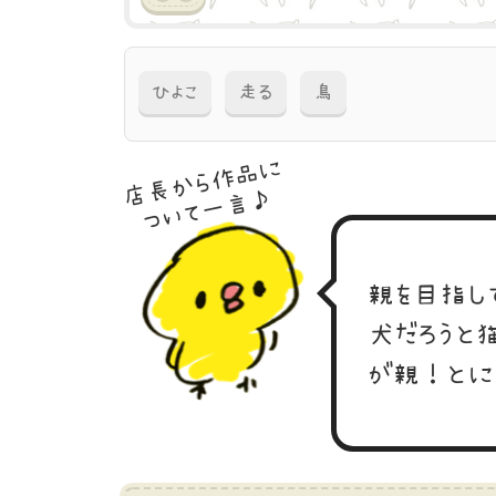
ひよこ
走る
鳥
店長から作品に
ついて一言♪
親を目指し
犬だろうと
が親！とに