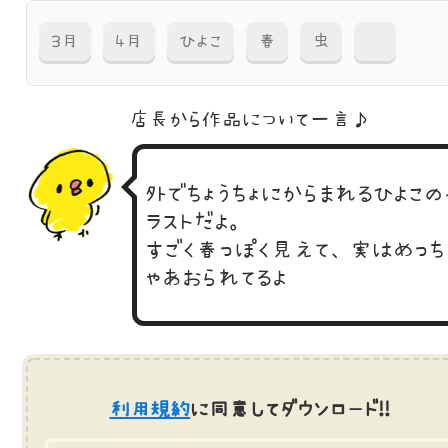
3月
4月
ひよこ
春
虫
蝶
店長から作品に
ついて一言♪
外でちょうちょにからまれるひよこの
ラストだよ。
すごく春っぽく見えて、実はめっち
ゃあおられてるよ
利用規約
に同意してダウンロード!!