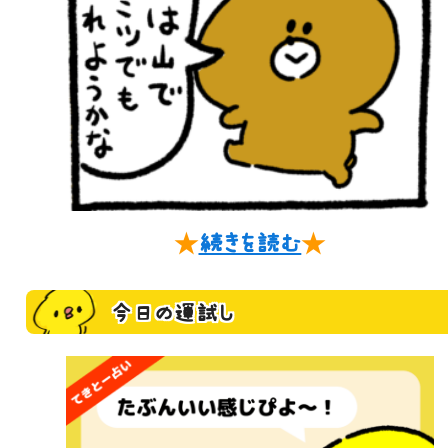
★
続きを読む
★
今日の運試し