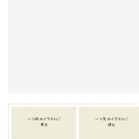
一つ前のイラストに
一つ先のイラストに
戻る
進む