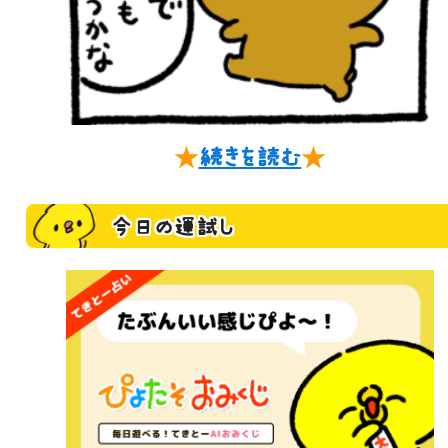
★
続きを読む
★
今日の運試し