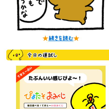
★
続きを読む
★
今日の運試し