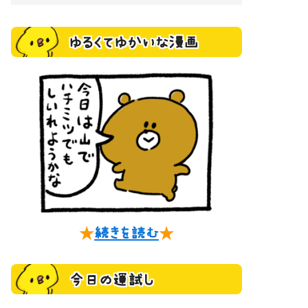
ゆるくてゆかいな漫画
★
続きを読む
★
今日の運試し