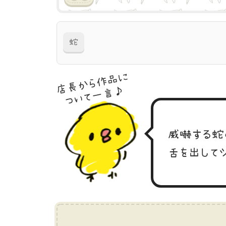
蛇
店長から作品に
ついて一言♪
威嚇する蛇
舌を出して