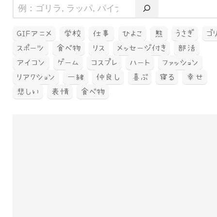
GIFアニメ
学校
仕事
ひよこ
熊
うさぎ
ゴ
スポーツ
食べ物
リス
メッセージ付き
部活
アイコン
ゲーム
コスプレ
ハート
ファッション
リアクション
一緒
仲良し
喜ぶ
寝る
幸せ
悲しい
表情
食べ物