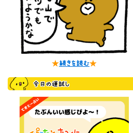
★
続きを読む
★
今日の運試し