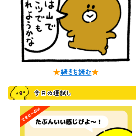
★
続きを読む
★
今日の運試し