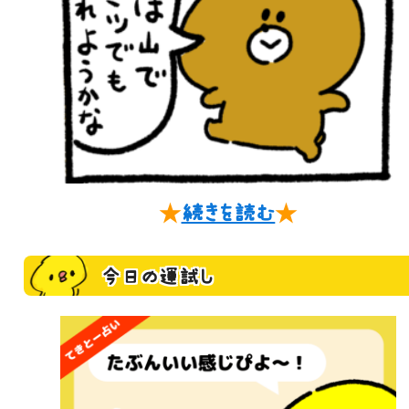
★
続きを読む
★
今日の運試し