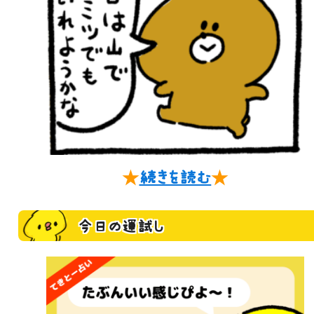
★
続きを読む
★
今日の運試し