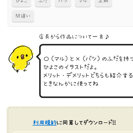
ひよこ
ふだ
バツ
マル
正解
間違い
店長から作品に
ついて一言♪
〇（マル）と×（バツ）のふだを持
ひよこのイラストだよ。
メリット・デメリットどちらも紹介する
ときなんかに使ってね
利用規約
に同意してダウンロード!!