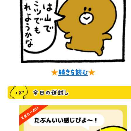
★
続きを読む
★
今日の運試し