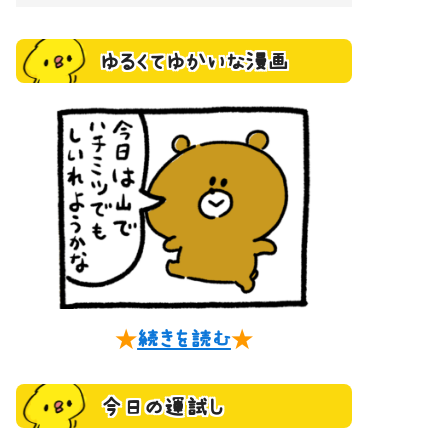
ゆるくてゆかいな漫画
★
続きを読む
★
今日の運試し