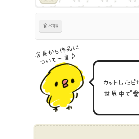
食べ物
店長から作品に
ついて一言♪
カットしたピ
世界中で愛