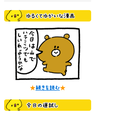
ゆるくてゆかいな漫画
★
続きを読む
★
今日の運試し