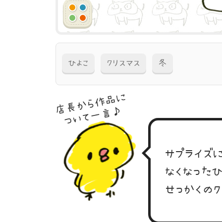
ひよこ
クリスマス
冬
店長から作品に
ついて一言♪
サプライズ
なくなったひ
せっかくの