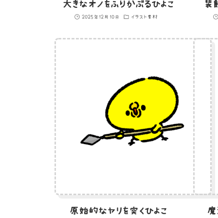
大きなオノをふりかぶるひよこ
装
2025年12月10日
イラスト素材
原始的なヤリを突くひよこ
魔