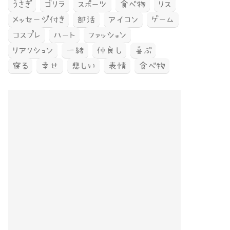
うさぎ
ゴリラ
スポーツ
食べ物
リス
メッセージ付き
部活
アイコン
ゲーム
コスプレ
ハート
ファッション
リアクション
一緒
仲良し
喜ぶ
寝る
幸せ
悲しい
表情
食べ物