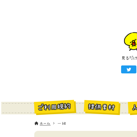
見るだ
ご利用規約
提供素材
ホーム
一緒