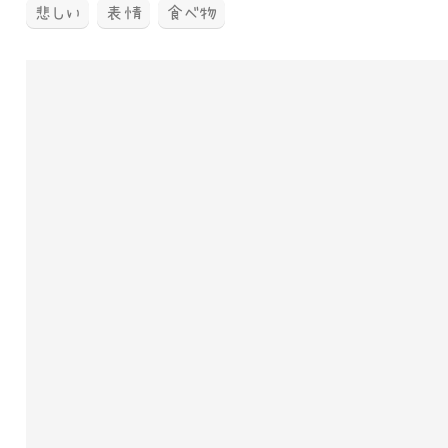
悲しい
表情
食べ物