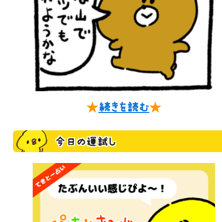
★
続きを読む
★
今日の運試し