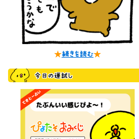
★
続きを読む
★
今日の運試し