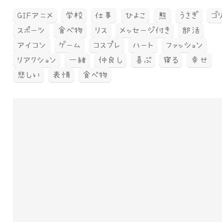
GIFアニメ
学校
仕事
ひよこ
熊
うさぎ
ゴ
スポーツ
食べ物
リス
メッセージ付き
部活
アイコン
ゲーム
コスプレ
ハート
ファッション
リアクション
一緒
仲良し
喜ぶ
寝る
幸せ
悲しい
表情
食べ物