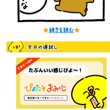
★
続きを読む
★
今日の運試し