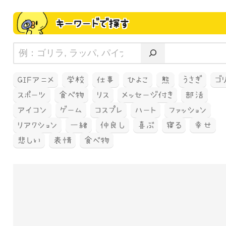
キーワードで探す
GIFアニメ
学校
仕事
ひよこ
熊
うさぎ
ゴ
スポーツ
食べ物
リス
メッセージ付き
部活
アイコン
ゲーム
コスプレ
ハート
ファッション
リアクション
一緒
仲良し
喜ぶ
寝る
幸せ
悲しい
表情
食べ物