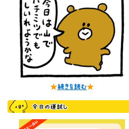
★
続きを読む
★
今日の運試し