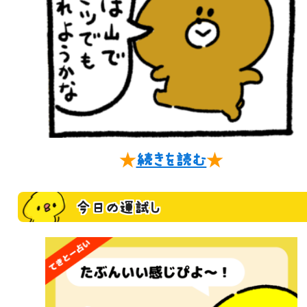
★
続きを読む
★
今日の運試し