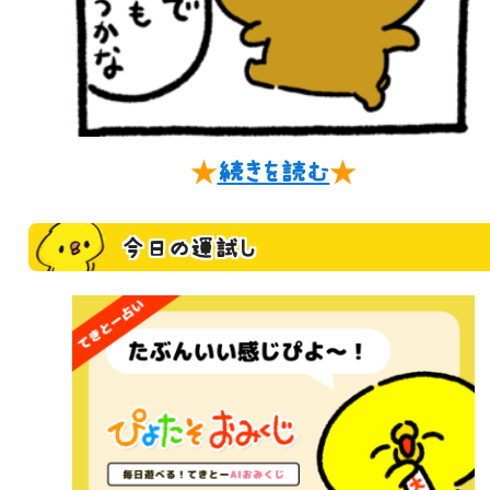
★
続きを読む
★
今日の運試し