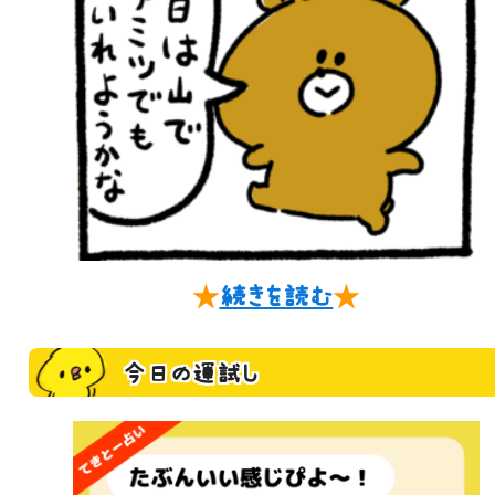
★
続きを読む
★
今日の運試し