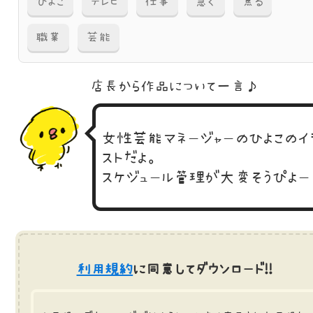
ひよこ
テレビ
仕事
急ぐ
焦る
職業
芸能
店長から作品に
ついて一言♪
女性芸能マネージャーのひよこのイ
ストだよ。
スケジュール管理が大変そうぴよー
利用規約
に同意してダウンロード!!