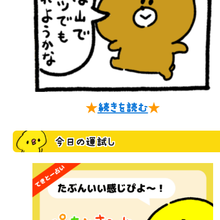
★
続きを読む
★
今日の運試し