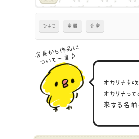
ひよこ
楽器
音楽
店長から作品に
ついて一言♪
オカリナを吹
オカリナっ
来する名前