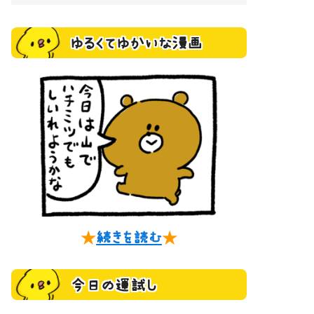
ゆるくてゆかいな漫画
★
続きを読む
★
今日の運試し