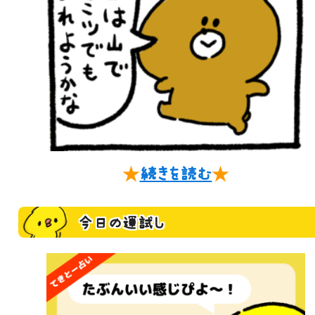
★
続きを読む
★
今日の運試し