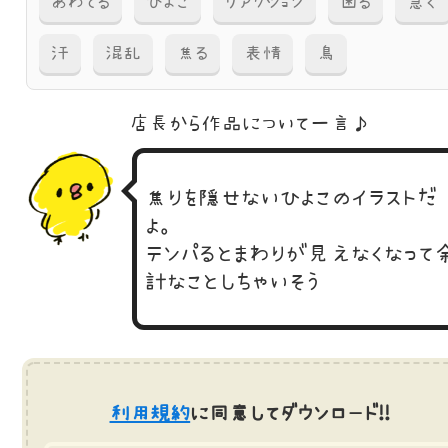
あわてる
ひよこ
リアクション
困る
急ぐ
汗
混乱
焦る
表情
鳥
店長から作品に
ついて一言♪
焦りを隠せないひよこのイラストだ
よ。
テンパるとまわりが見えなくなって
計なことしちゃいそう
利用規約
に同意してダウンロード!!