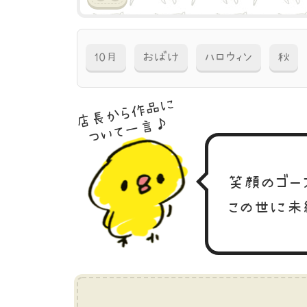
10月
おばけ
ハロウィン
秋
店長から作品に
ついて一言♪
笑顔のゴー
この世に未