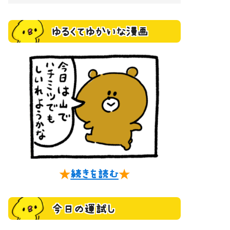
ゆるくてゆかいな漫画
★
続きを読む
★
今日の運試し