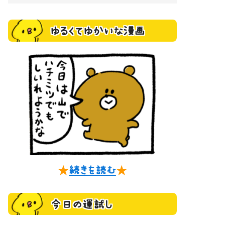
ゆるくてゆかいな漫画
★
続きを読む
★
今日の運試し