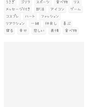
うさぎ
ゴリラ
スポーツ
食べ物
リス
メッセージ付き
部活
アイコン
ゲーム
コスプレ
ハート
ファッション
リアクション
一緒
仲良し
喜ぶ
寝る
幸せ
悲しい
表情
食べ物