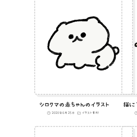
シロクマの赤ちゃんのイラスト
猫に
2020年6月25日
イラスト素材