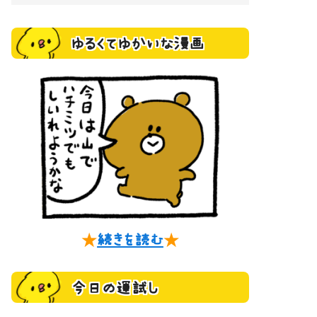
ゆるくてゆかいな漫画
★
続きを読む
★
今日の運試し