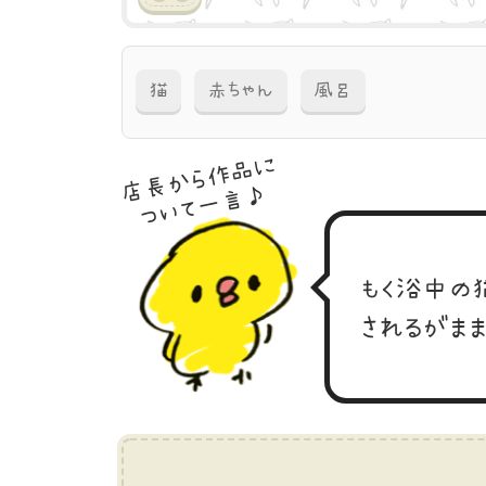
猫
赤ちゃん
風呂
店長から作品に
ついて一言♪
もく浴中の
されるがま