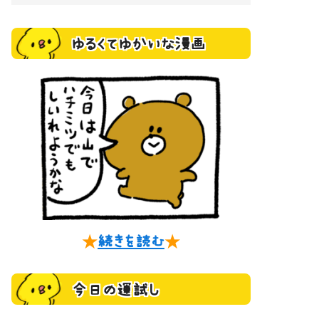
ゆるくてゆかいな漫画
★
続きを読む
★
今日の運試し